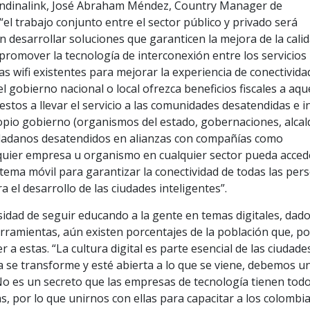
 Andinalink, José Abraham Méndez, Country Manager de
l trabajo conjunto entre el sector público y privado será
desarrollar soluciones que garanticen la mejora de la cali
 promover la tecnología de interconexión entre los servicios
as wifi existentes para mejorar la experiencia de conectivida
el gobierno nacional o local ofrezca beneficios fiscales a aqu
stos a llevar el servicio a las comunidades desatendidas e i
propio gobierno (organismos del estado, gobernaciones, alcal
ciudadanos desatendidos en alianzas con compañías como
ier empresa u organismo en cualquier sector pueda acced
stema móvil para garantizar la conectividad de todas las per
a el desarrollo de las ciudades inteligentes”.
sidad de seguir educando a la gente en temas digitales, dado
erramientas, aún existen porcentajes de la población que, po
a estas. “La cultura digital es parte esencial de las ciudade
ra se transforme y esté abierta a lo que se viene, debemos u
 No es un secreto que las empresas de tecnología tienen todo
, por lo que unirnos con ellas para capacitar a los colombi