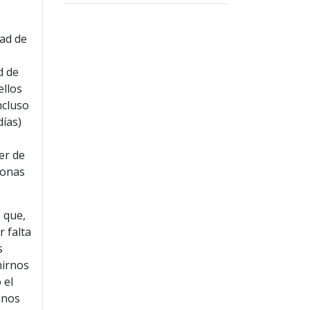
dad de
d de
ellos
ncluso
días)
er de
sonas
 que,
r falta
s
nirnos
 el
anos