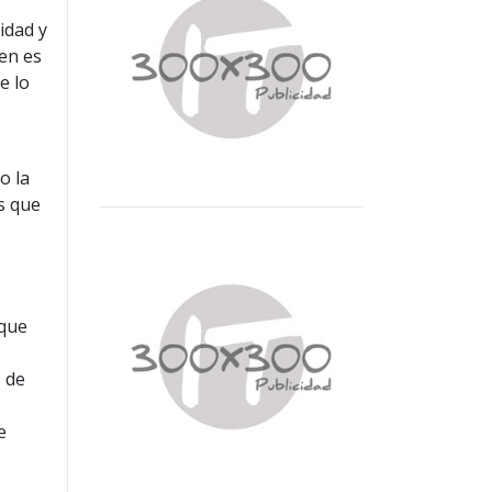
idad y
en es
e lo
o la
es que
 que
s de
e