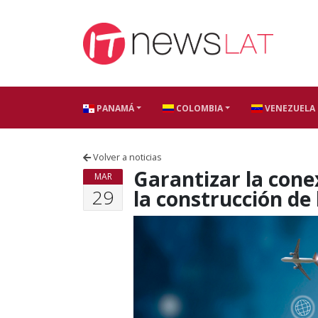
Skip to content
PANAMÁ
COLOMBIA
VENEZUELA
Volver a noticias
Garantizar la con
MAR
29
la construcción de 