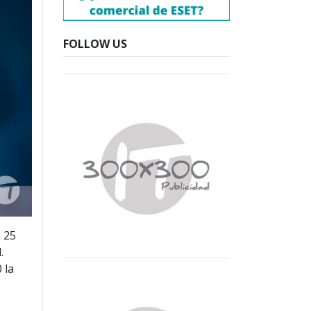
FOLLOW US
s 25
.
 la