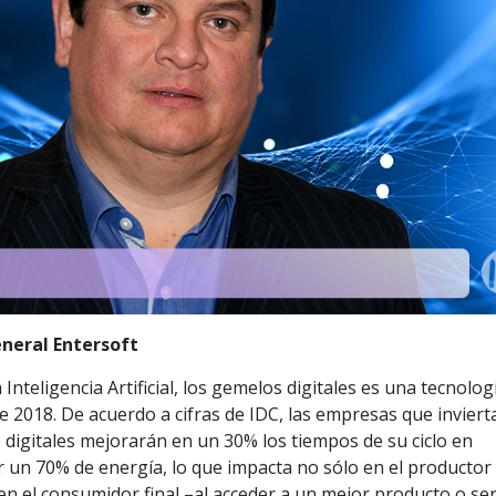
neral Entersoft
a Inteligencia Artificial, los gemelos digitales es una tecnolo
 2018. De acuerdo a cifras de IDC, las empresas que inviert
digitales mejorarán en un 30% los tiempos de su ciclo en
r un 70% de energía, lo que impacta no sólo en el productor
en el consumidor final –al acceder a un mejor producto o serv