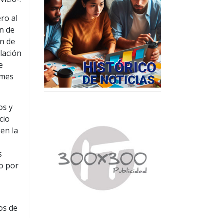
ro al
ón de
ón de
ulación
e
rmes
os y
cio
 en la
s
do por
os de