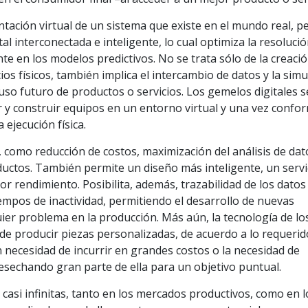
ntación virtual de un sistema que existe en el mundo real, pe
tal interconectada e inteligente, lo cual optimiza la resoluci
 en los modelos predictivos. No se trata sólo de la creaci
cios físicos, también implica el intercambio de datos y la sim
uso futuro de productos o servicios. Los gemelos digitales s
r y construir equipos en un entorno virtual y una vez confo
 ejecución física.
, como reducción de costos, maximización del análisis de dat
roductos. También permite un diseño más inteligente, un servi
r rendimiento. Posibilita, además, trazabilidad de los datos
iempos de inactividad, permitiendo el desarrollo de nuevas
ier problema en la producción. Más aún, la tecnología de lo
d de producir piezas personalizadas, de acuerdo a lo requeri
n necesidad de incurrir en grandes costos o la necesidad de
esechando gran parte de ella para un objetivo puntual.
 casi infinitas, tanto en los mercados productivos, como en l