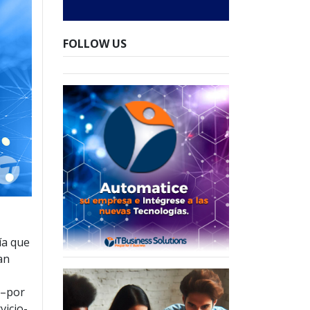
FOLLOW US
gía que
an
 –por
icio-.