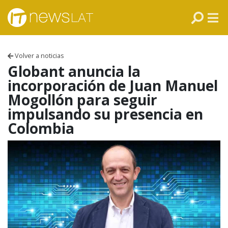
Skip to content
PANAMÁ
COLOMBIA
Volver a noticias
VENEZUELA
Globant anuncia la
incorporación de Juan Manuel
ECUADOR
Mogollón para seguir
impulsando su presencia en
PERÚ
Colombia
CHILE
ARGENTINA
MÉXICO