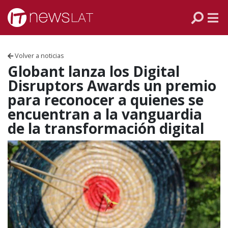
Skip to content
PANAMÁ
COLOMBIA
Volver a noticias
VENEZUELA
Globant lanza los Digital
Disruptors Awards un premio
ECUADOR
para reconocer a quienes se
encuentran a la vanguardia
PERÚ
de la transformación digital
CHILE
ARGENTINA
MÉXICO