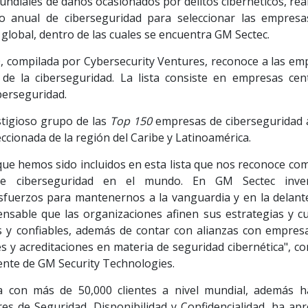
ndiales de daños ocasionados por delitos cibernéticos, real
o anual de ciberseguridad para seleccionar las empres
global, dentro de las cuales se encuentra GM Sectec.
0, compilada por Cybersecurity Ventures, reconoce a las em
e la ciberseguridad. La lista consiste en empresas cen
iberseguridad.
stigioso grupo de las
Top 150
empresas de ciberseguridad a
eccionada de la región del Caribe y Latinoamérica.
que hemos sido incluidos en esta lista que nos reconoce co
de ciberseguridad en el mundo. En GM Sectec inve
sfuerzos para mantenernos a la vanguardia y en la delant
spensable que las organizaciones afinen sus estrategias y c
as y confiables, además de contar con alianzas con empres
es y acreditaciones en materia de seguridad cibernética", 
ente de GM Security Technologies.
 con más de 50,000 clientes a nivel mundial, además h
es de Seguridad, Disponibilidad y Confidencialidad, ha ap