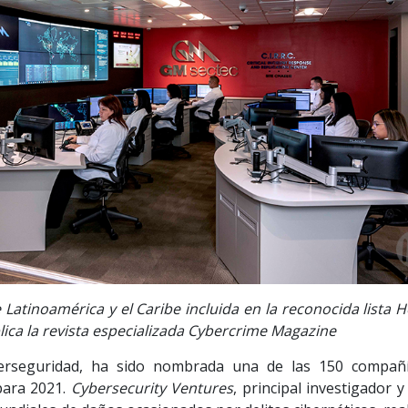
Latinoamérica y el Caribe incluida en la reconocida lista H
ca la revista especializada Cybercrime Magazine
berseguridad, ha sido nombrada una de las 150 compañ
ara 2021.
Cybersecurity Ventures
, principal investigador y