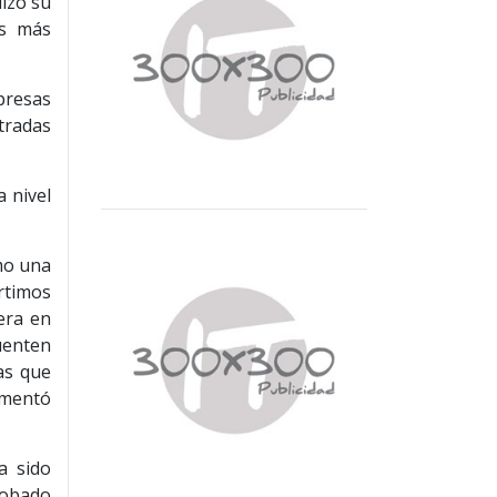
izó su
as más
presas
tradas
 nivel
mo una
rtimos
era en
uenten
as que
comentó
a sido
robado