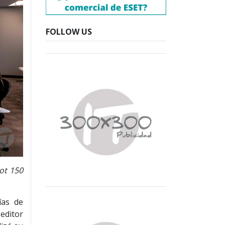
FOLLOW US
ot 150
ías de
 editor