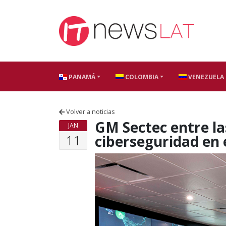
Skip to content
PANAMÁ
COLOMBIA
VENEZUELA
Volver a noticias
GM Sectec entre l
JAN
11
ciberseguridad en