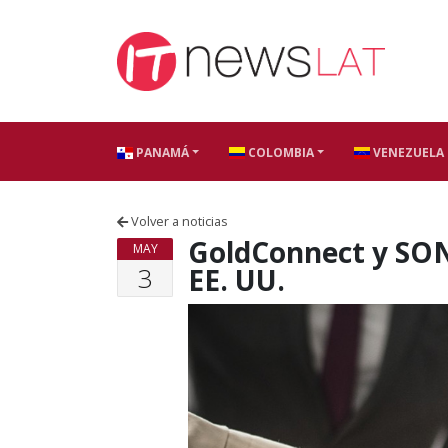
Skip to content
PANAMÁ
COLOMBIA
VENEZUELA
Volver a noticias
GoldConnect y SON
MAY
3
EE. UU.