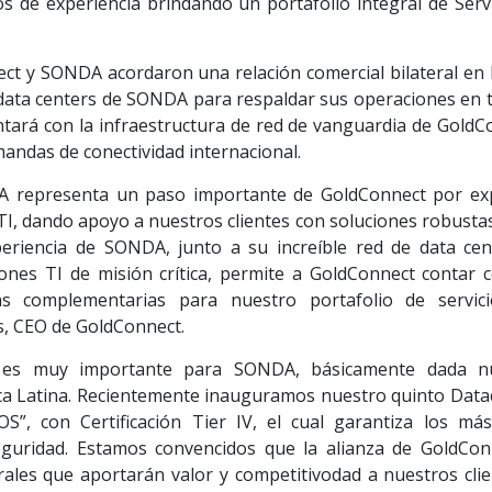
 de experiencia brindando un portafolio integral de Servi
ect y SONDA acordaron una relación comercial bilateral en 
 data centers de SONDA para respaldar sus operaciones en t
tará con la infraestructura de red de vanguardia de GoldC
andas de conectividad internacional.
NDA representa un paso importante de GoldConnect por ex
I, dando apoyo a nuestros clientes con soluciones robustas
eriencia de SONDA, junto a su increíble red de data cen
iones TI de misión crítica, permite a GoldConnect contar 
s complementarias para nuestro portafolio de servic
es, CEO de GoldConnect.
 es muy importante para SONDA, básicamente dada n
ca Latina. Recientemente inauguramos nuestro quinto Data
”, con Certificación Tier IV, el cual garantiza los más
eguridad. Estamos convencidos que la alianza de GoldCon
ales que aportarán valor y competitivodad a nuestros clie