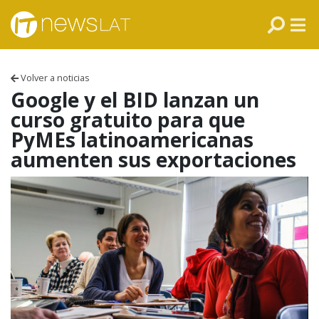
Skip to content
PANAMÁ
COLOMBIA
Volver a noticias
VENEZUELA
Google y el BID lanzan un
curso gratuito para que
ECUADOR
PyMEs latinoamericanas
aumenten sus exportaciones
PERÚ
CHILE
ARGENTINA
MÉXICO