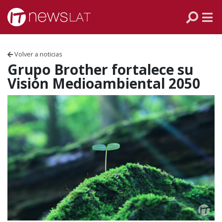
Skip to content
PANAMÁ
COLOMBIA
Volver a noticias
VENEZUELA
Grupo Brother fortalece su
Visión Medioambiental 2050
ECUADOR
PERÚ
CHILE
ARGENTINA
MÉXICO