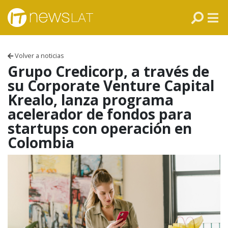
Skip to content
PANAMÁ
COLOMBIA
Volver a noticias
VENEZUELA
Grupo Credicorp, a través de
su Corporate Venture Capital
ECUADOR
Krealo, lanza programa
acelerador de fondos para
PERÚ
startups con operación en
Colombia
CHILE
ARGENTINA
MÉXICO