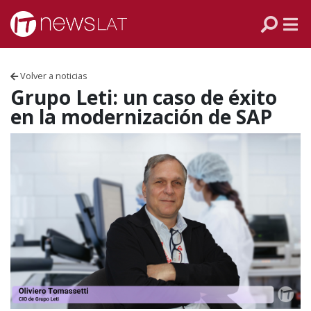
Skip to content
PANAMÁ
COLOMBIA
Volver a noticias
VENEZUELA
Grupo Leti: un caso de éxito
en la modernización de SAP
ECUADOR
PERÚ
CHILE
ARGENTINA
MÉXICO