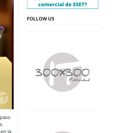
FOLLOW US
 paso
os
 en la