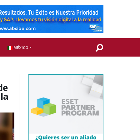
MÉXICO
de
la