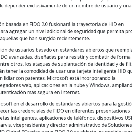
 de depender exclusivamente de un nombre de usuario y una
ón basada en FIDO 2.0 fusionará la trayectoria de HID en
para agregar un nivel adicional de seguridad que permita pr
aquellas que han surgido recientemente.
ción de usuarios basado en estándares abiertos que reempl
FIDO avanzadas, diseñadas para resistir y combatir de forma
entre otros, los ataques de suplantación de identidad y de fil
án tener la comodidad de usar una tarjeta inteligente HID q
n lidiar con patentes. Microsoft está incorporando la
vegadores web, aplicaciones en la nube y Windows, ampliand
utenticación más segura en Internet.
soft en el desarrollo de estándares abiertos para la gesti
recer las credenciales de FIDO en diferentes presentaciones
jetas inteligentes, aplicaciones de teléfonos, dispositivos US
arvis, vicepresidente y director administrativo de Solucione