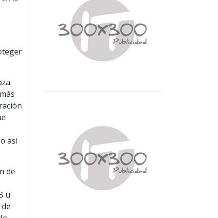
oteger
aza
 más
tración
ue
o así
ón de
B u
s de