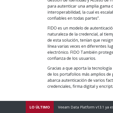
Gestión de Identidad y Acceso de HI
para autenticar una amplia gama d
interoperabilidad, la cual es escal
confiables en todas partes”.
FIDO es un modelo de autenticación
naturaleza de la credencial, al tie
de esta solución, tenían que resig
línea varias veces en diferentes l
electrónico. FIDO También protege 
confianza de los usuarios.
Gracias a que aporta la tecnología 
de los portafolios más amplios de p
abarca autenticación de varios fact
credenciales, firma digital y encript
orte de América Latina
LO ÚLTIMO
Veeam Data Platform v13.1 ya es