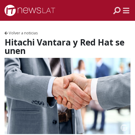
Skip to content
PANAMÁ
COLOMBIA
Volver a noticias
VENEZUELA
Hitachi Vantara y Red Hat se
unen
ECUADOR
PERÚ
CHILE
ARGENTINA
MÉXICO