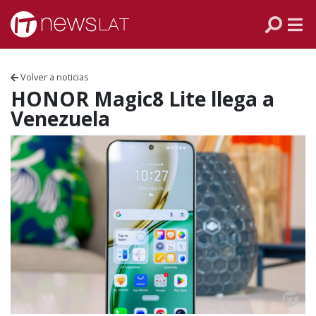
Skip to content
PANAMÁ
COLOMBIA
Volver a noticias
VENEZUELA
HONOR Magic8 Lite llega a
Venezuela
ECUADOR
PERÚ
CHILE
ARGENTINA
MÉXICO