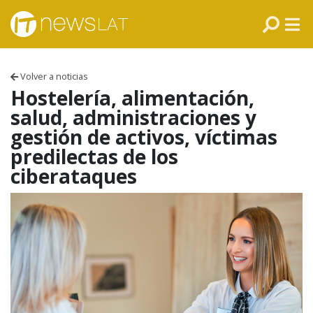
Skip to content
PANAMÁ
COLOMBIA
Volver a noticias
VENEZUELA
Hostelería, alimentación,
salud, administraciones y
ECUADOR
gestión de activos, víctimas
predilectas de los
PERÚ
ciberataques
CHILE
ARGENTINA
MÉXICO