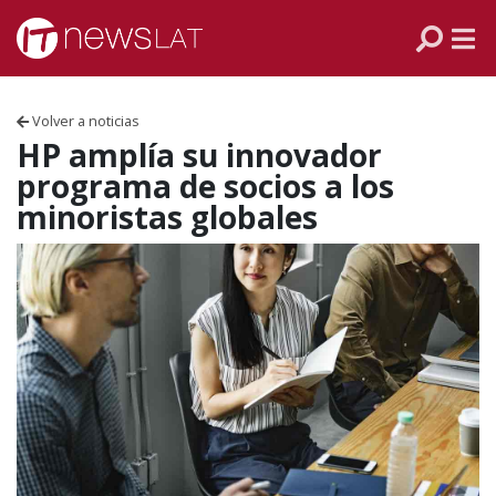
Skip to content
PANAMÁ
COLOMBIA
Volver a noticias
VENEZUELA
HP amplía su innovador
programa de socios a los
ECUADOR
minoristas globales
PERÚ
CHILE
ARGENTINA
MÉXICO