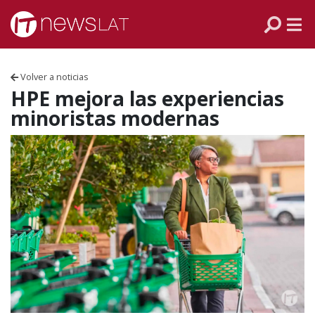
Skip to content
PANAMÁ
COLOMBIA
Volver a noticias
VENEZUELA
HPE mejora las experiencias
minoristas modernas
ECUADOR
PERÚ
CHILE
ARGENTINA
MÉXICO