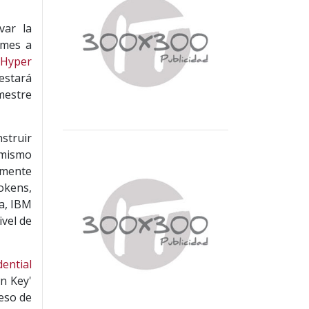
var la
 mes a
 Hyper
estará
imestre
struir
 mismo
amente
tokens,
a, IBM
vel de
dential
n Key'
ceso de