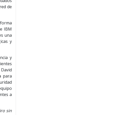
ldados
red de
aforma
de IBM
es una
icas y
ncia y
ientes
ó David
a para
uridad
equipo
ntes a
iro sin