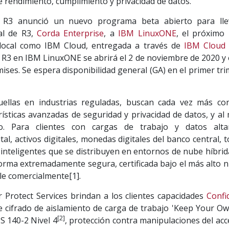
e rendimiento, cumplimiento y privacidad de datos.
, R3 anunció un nuevo programa beta abierto para lle
al de R3,
Corda Enterprise
, a
IBM LinuxONE
, el próximo
o local como IBM Cloud, entregada a través de
IBM Cloud
 R3 en IBM LinuxONE se abrirá el 2 de noviembre de 2020 y 
ses. Se espera disponibilidad general (GA) en el primer tr
ellas en industrias reguladas, buscan cada vez más con
rísticas avanzadas de seguridad y privacidad de datos, y al
o. Para clientes con cargas de trabajo y datos alt
tal, activos digitales, monedas digitales del banco central, 
inteligentes que se distribuyen en entornos de nube híbrid
ma extremadamente segura, certificada bajo el más alto ni
ble comercialmente[1].
rotect Services brindan a los clientes capacidades
Confi
de cifrado de aislamiento de carga de trabajo 'Keep Your Ow
[2]
PS 140-2 Nivel 4
, protección contra manipulaciones del ac