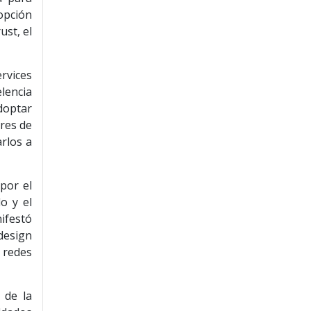
dopción
ust, el
rvices
lencia
doptar
ores de
rlos a
 por el
o y el
ifestó
design
a redes
 de la