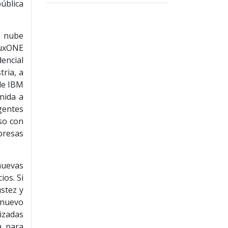
pública
a nube
nuxONE
encial
ria, a
de IBM
nida a
gentes
so con
presas
nuevas
ios. Si
stez y
 nuevo
izadas
a para