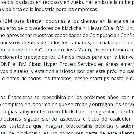
e todos los datos en reposo y en vuelo, haciendo de la nube 
y abierta de la industria para las empresas.
 IBM para brindar opciones a los clientes en la era de l
abierto de proveedores de blockchain. Llevar R3 a IBM Li
ómo aprovechar nuestras capacidades de Computación Confid
uestros clientes de todos los tamaños, en cualquier indust
en la nube híbrida”, comentó Ross Mauri, Director General 
ocionante trabajo de los últimos meses para dar la bienve
xONE e IBM Cloud Hyper Protect Services en áreas emer
ivos digitales, y estamos ansiosos por dar este próximo pa
 clientes de todos los tamaños, desde startups hasta em
dos financieros se reescribirá en los próximos años, con 
completo en la forma en que se crean y entregan los servic
ologías subyacentes como blockchain, la seguridad, la robu
soluciones siguen siendo aspectos críticos de cualquier
os custodios que integran blockchains públicas y autor
sal de blockchain, es un honor ser parte de esta alianz