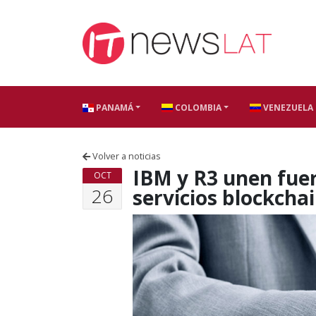
Skip to content
PANAMÁ
COLOMBIA
VENEZUELA
Volver a noticias
IBM y R3 unen fue
OCT
26
servicios blockchai