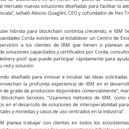
al mercado nuevas soluciones diseñadas para facilitar la a
a escala”, señaló Alessio Quaglini, CEO y cofundador de Hex Tr
be híbrida para blockchain continúa creciendo, e IBM Se
acidades Corda existentes al establecer un Centro de Exce
 servicios a los clientes de IBM que tienen o planean a
 de soluciones capacitados y certificados por Corda, consult
delivery pool’ que puede participar rápidamente para ayuda
 red y solución.
endo diseñado para innovar e incubar las ideas solicitadas
provechan la profunda experiencia de IBM en el desarroll
n de grado de producción disponibles comercialmente”, man
e Blockchain Services. “Usaremos métodos de IBM, como 
os en el desarrollo de soluciones de interoperabilidad par
itales y monedas y casos de uso centrados en la industria”.
M planea trabajar con clientes en todos los ecosistemas