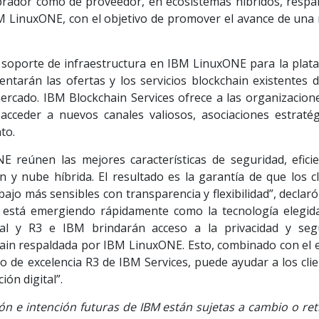
mprador como de proveedor, en ecosistemas híbridos, respa
M LinuxONE, con el objetivo de promover el avance de una 
l soporte de infraestructura en IBM LinuxONE para la plat
ntarán las ofertas y los servicios blockchain existentes 
ercado. IBM Blockchain Services ofrece a las organizacion
cceder a nuevos canales valiosos, asociaciones estratég
to.
 reúnen las mejores características de seguridad, eficie
n y nube híbrida. El resultado es la garantía de que los cl
ajo más sensibles con transparencia y flexibilidad”, declar
n está emergiendo rápidamente como la tecnología elegid
tal y R3 e IBM brindarán acceso a la privacidad y seg
hain respaldada por IBM LinuxONE. Esto, combinado con el 
o de excelencia R3 de IBM Services, puede ayudar a los clie
ón digital”.
ón e intención futuras de IBM están sujetas a cambio o ret