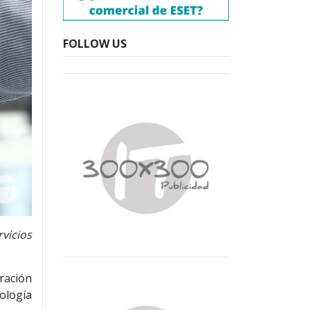
FOLLOW US
vicios
ración
ología