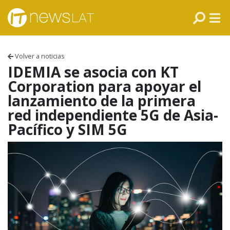
Skip to content
PANAMÁ
COLOMBIA
Volver a noticias
VENEZUELA
IDEMIA se asocia con KT
Corporation para apoyar el
ECUADOR
lanzamiento de la primera
red independiente 5G de Asia-
PERÚ
Pacífico y SIM 5G
CHILE
ARGENTINA
MÉXICO