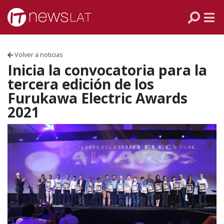
Skip to content
PANAMÁ
COLOMBIA
Volver a noticias
VENEZUELA
Inicia la convocatoria para la
tercera edición de los
ECUADOR
Furukawa Electric Awards
2021
PERÚ
CHILE
ARGENTINA
MÉXICO