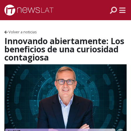
Skip to content
PANAMÁ
COLOMBIA
Volver a noticias
VENEZUELA
Innovando abiertamente: Los
beneficios de una curiosidad
ECUADOR
contagiosa
PERÚ
CHILE
ARGENTINA
MÉXICO