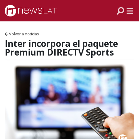
Skip to content
PANAMÁ
COLOMBIA
Volver a noticias
VENEZUELA
Inter incorpora el paquete
Premium DIRECTV Sports
ECUADOR
PERÚ
CHILE
ARGENTINA
MÉXICO