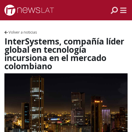
Skip to content
PANAMÁ
COLOMBIA
Volver a noticias
VENEZUELA
InterSystems, compañía líder
global en tecnología
ECUADOR
incursiona en el mercado
colombiano
PERÚ
CHILE
ARGENTINA
MÉXICO