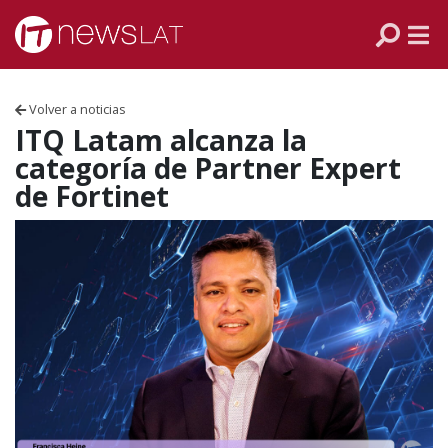
Skip to content
PANAMÁ
COLOMBIA
Volver a noticias
VENEZUELA
ITQ Latam alcanza la
categoría de Partner Expert
ECUADOR
de Fortinet
PERÚ
CHILE
ARGENTINA
MÉXICO