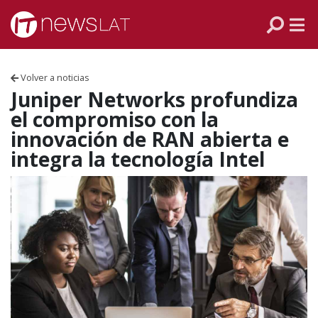
Skip to content
PANAMÁ
COLOMBIA
Volver a noticias
VENEZUELA
Juniper Networks profundiza
el compromiso con la
ECUADOR
innovación de RAN abierta e
integra la tecnología Intel
PERÚ
CHILE
ARGENTINA
MÉXICO