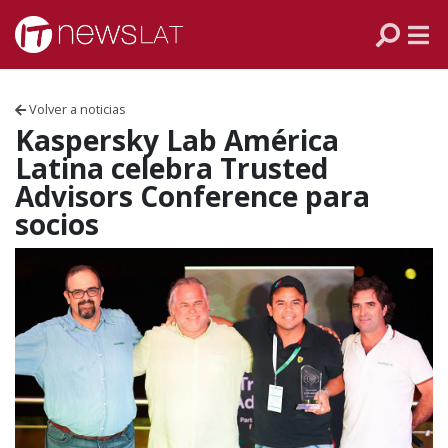
Skip to content
PANAMÁ
COLOMBIA
Volver a noticias
VENEZUELA
Kaspersky Lab América
Latina celebra Trusted
ECUADOR
Advisors Conference para
socios
PERÚ
CHILE
ARGENTINA
MÉXICO