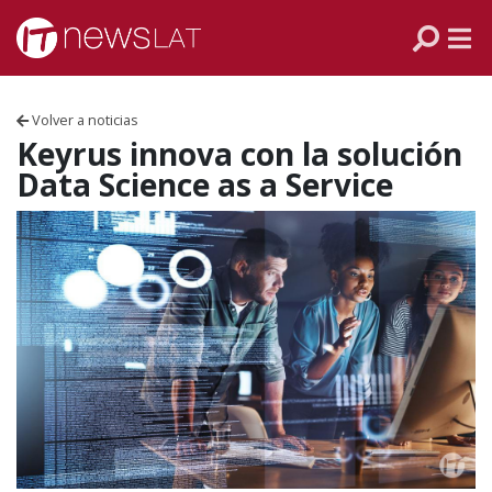
Skip to content
PANAMÁ
COLOMBIA
Volver a noticias
VENEZUELA
Keyrus innova con la solución
Data Science as a Service
ECUADOR
PERÚ
CHILE
ARGENTINA
MÉXICO