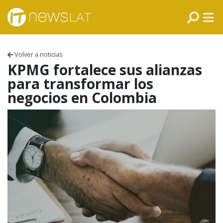
Skip to content
PANAMÁ
COLOMBIA
Volver a noticias
VENEZUELA
KPMG fortalece sus alianzas
para transformar los
ECUADOR
negocios en Colombia
PERÚ
CHILE
ARGENTINA
MÉXICO