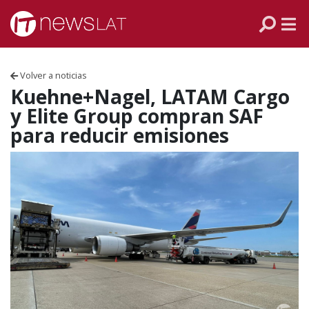
Skip to content
PANAMÁ
COLOMBIA
Volver a noticias
VENEZUELA
Kuehne+Nagel, LATAM Cargo
y Elite Group compran SAF
ECUADOR
para reducir emisiones
PERÚ
CHILE
ARGENTINA
MÉXICO