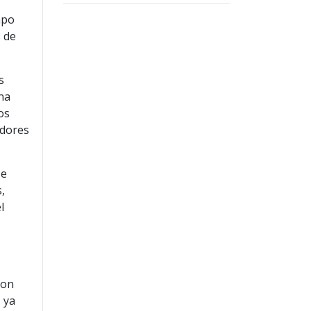
mpo
 de
s
na
os
adores
se
,
l
con
, ya