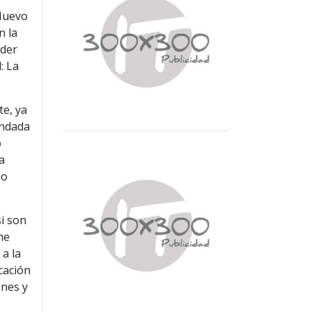
 Nuevo
n la
ider
: La
te, ya
indada
o
a
io
i son
 me
 a la
cación
ones y