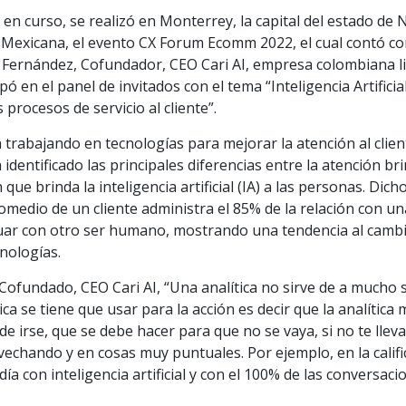
en curso, se realizó en Monterrey, la capital del estado de
 Mexicana, el evento CX Forum Ecomm 2022, el cual contó co
y Fernández, Cofundador, CEO Cari AI, empresa colombiana l
cipó en el panel de invitados con el tema “Inteligencia Artificial
procesos de servicio al cliente”.
trabajando en tecnologías para mejorar la atención al clien
identificado las principales diferencias entre la atención br
ue brinda la inteligencia artificial (IA) a las personas. Dich
romedio de un cliente administra el 85% de la relación con un
tuar con otro ser humano, mostrando una tendencia al camb
cnologías.
ofundado, CEO Cari AI, “Una analítica no sirve de a mucho s
tica se tiene que usar para la acción es decir que la analítica
de irse, que se debe hacer para que no se vaya, si no te lleva
ovechando y en cosas muy puntuales. Por ejemplo, en la califi
a con inteligencia artificial y con el 100% de las conversaci