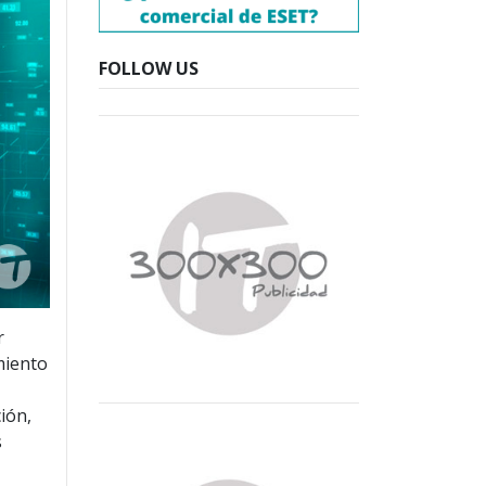
FOLLOW US
r
miento
ión,
s