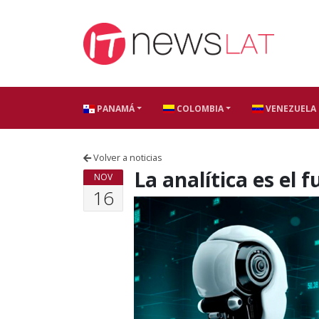
Skip to content
PANAMÁ
COLOMBIA
VENEZUELA
Volver a noticias
La analítica es el f
NOV
16