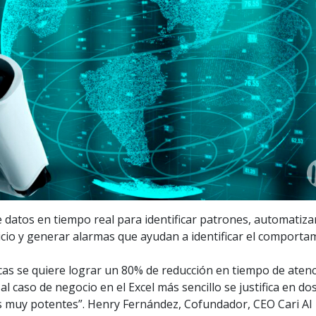
de datos en tiempo real para identificar patrones, automatiza
icio y generar alarmas que ayudan a identificar el comporta
cas se quiere lograr un 80% de reducción en tiempo de atenc
al caso de negocio en el Excel más sencillo se justifica en do
 muy potentes”. Henry Fernández, Cofundador, CEO Cari AI