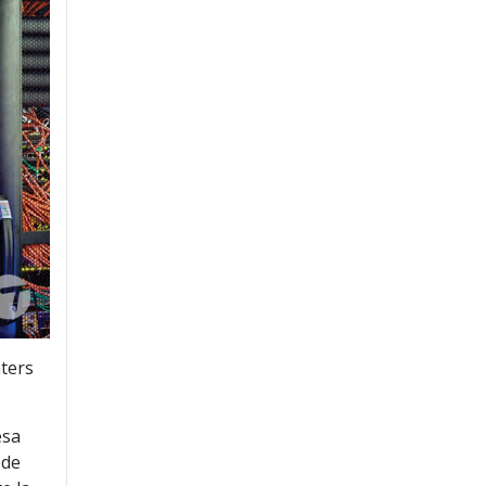
nters
esa
 de