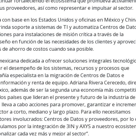
ontinuar fortaleciendo el ecosistema que promueva activament
sus proveedores, así como representar e impulsar al sector.
 con base en los Estados Unidos y oficinas en México y Chin
rinda soporte a sistemas de TI y automatiza Centros de Dat
iones para instalaciones de misión crítica a través de la
diseño en función de las necesidades de los clientes y aprovec
as de ahorro de costos cuando sea posible.
exicana dedicada a ofrecer soluciones integrales tecnológic
ar el desempeño de los sistemas, recursos y procesos que
añía especialista en la migración de Centros de Datos e
 información y renta de equipo. Adriana Rivera Cerecedo, dir
xico, además de ser la segunda una economía más competiti
os países que lideran el presente y futuro de la industria d
 lleva a cabo acciones para promover, garantizar e incremen
ctor a corto, mediano y largo plazo. Para ello necesitamos
tores involucrados: Centros de Datos y proveedores, por lo
ulamos por la integración de 3IN y AXYS a nuestro ecosiste
nalizar cada vez más y mejor al sector”.