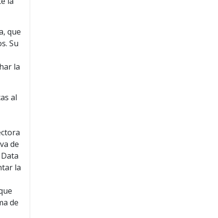
e la
a, que
os. Su
har la
as al
ectora
va de
e Data
tar la
 que
ma de