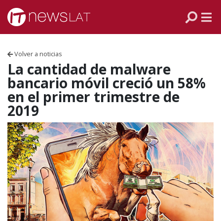
Skip to content
PANAMÁ
COLOMBIA
Volver a noticias
VENEZUELA
La cantidad de malware
bancario móvil creció un 58%
ECUADOR
en el primer trimestre de
2019
PERÚ
CHILE
ARGENTINA
MÉXICO