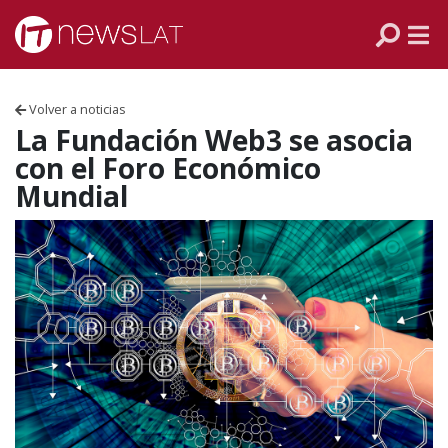
Skip to content
PANAMÁ
COLOMBIA
Volver a noticias
VENEZUELA
La Fundación Web3 se asocia
con el Foro Económico
ECUADOR
Mundial
PERÚ
CHILE
ARGENTINA
MÉXICO