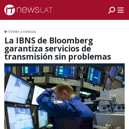
Skip to content
PANAMÁ
COLOMBIA
Volver a noticias
VENEZUELA
La IBNS de Bloomberg
garantiza servicios de
ECUADOR
transmisión sin problemas
PERÚ
CHILE
ARGENTINA
MÉXICO