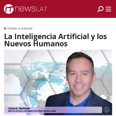
Skip to content
PANAMÁ
COLOMBIA
Volver a noticias
VENEZUELA
La Inteligencia Artificial y los
Nuevos Humanos
ECUADOR
PERÚ
CHILE
ARGENTINA
MÉXICO