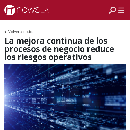
Skip to content
PANAMÁ
COLOMBIA
Volver a noticias
VENEZUELA
La mejora continua de los
procesos de negocio reduce
ECUADOR
los riesgos operativos
PERÚ
CHILE
ARGENTINA
MÉXICO