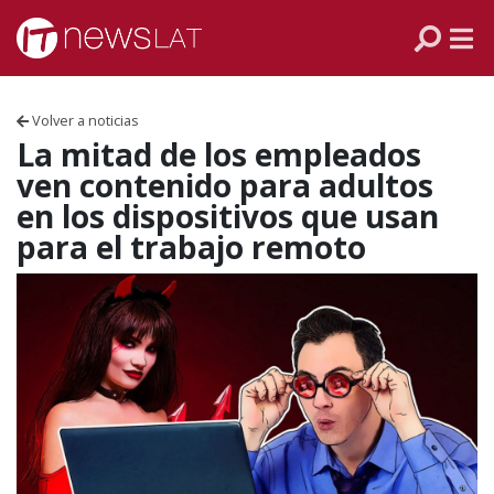
Skip to content
PANAMÁ
COLOMBIA
Volver a noticias
VENEZUELA
La mitad de los empleados
ven contenido para adultos
ECUADOR
en los dispositivos que usan
para el trabajo remoto
PERÚ
CHILE
ARGENTINA
MÉXICO