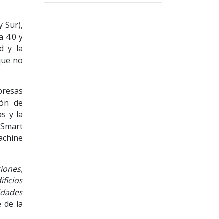
y Sur),
a 4.0 y
d y la
 que no
mpresas
ión de
s y la
 Smart
achine
iones,
ficios
idades
e de la