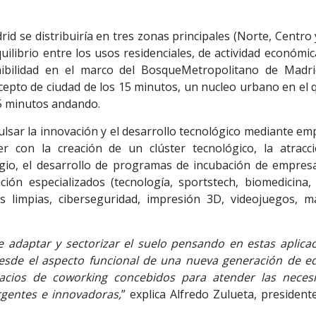
rid se distribuiría en tres zonas principales (Norte, Centro 
uilibrio entre los usos residenciales, de actividad económic
nibilidad en el marco del BosqueMetropolitano de Madri
ncepto de ciudad de los 15 minutos, un nucleo urbano en el
15 minutos andando.
ulsar la innovación y el desarrollo tecnológico mediante e
 con la creación de un clúster tecnológico, la atracc
gio, el desarrollo de programas de incubación de empresa
ión especializados (tecnología, sportstech, biomedicina,
as limpias, ciberseguridad, impresión 3D, videojuegos, m
e adaptar y sectorizar el suelo pensando en estas aplicac
esde el aspecto funcional de una nueva generación de edi
pacios de coworking concebidos para atender las neces
gentes e innovadoras,
” explica Alfredo Zulueta, president