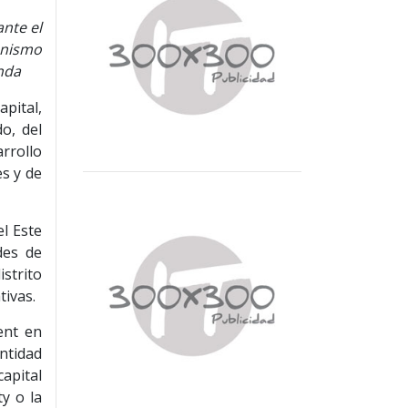
ante el
anismo
enda
pital,
o, del
rrollo
es y de
el Este
des de
istrito
tivas.
ent en
ntidad
apital
ty o la