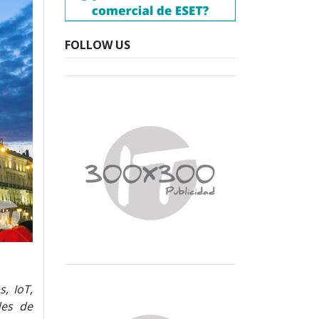
FOLLOW US
, IoT,
des de