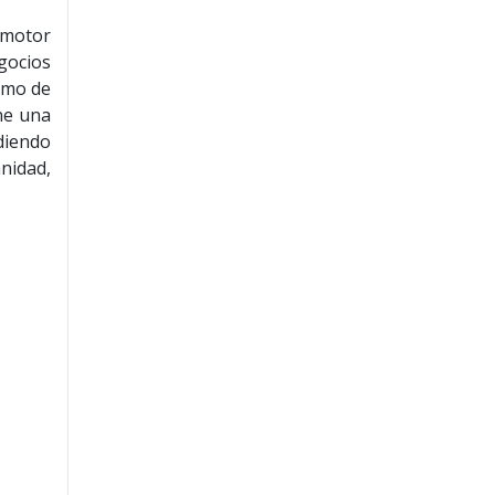
 motor
gocios
smo de
ne una
diendo
nidad,