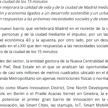
la ciudad de los 15 minutos
e mejorará la calidad de vida y de la ciudad de Madrid medi
ón y economía ligados a un desarrollo sostenible y un urb
en respuestas a las próximas necesidades sociales y de vivi
 nuevo barrio que vertebrará Madrid en el noreste de la ca
s personas y de la ciudad mediante el impulso, por un lad
idad económica 4.0 y la apuesta, por otro lado, por un desa
ado en el s.XXI que den respuestas a las necesidades social
co de la ciudad de los 15 minutos.
des del sector, la entidad gestora de la Nueva Centralidad d
 PwC Real Estate en el que se analizan las oportunida
 de casi seis millones de metros cuadrados ubicado en el d
Wanda Metropolitano sin apenas restricciones físicas o norma
xito como Miami Innovation District, One North Developm
c en Berlín o el Praille Acacias Vernet en Ginebra, la e
 potenciar el primer gran barrio de innovación en la c
novación, las Smart Cities, las startups, IoT, Smart Mobili