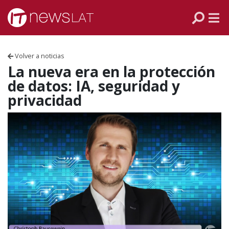
Skip to content
PANAMÁ
COLOMBIA
Volver a noticias
VENEZUELA
La nueva era en la protección
de datos: IA, seguridad y
ECUADOR
privacidad
PERÚ
CHILE
ARGENTINA
MÉXICO