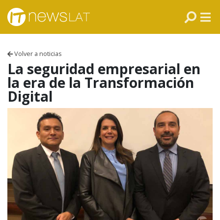
Skip to content
PANAMÁ
COLOMBIA
Volver a noticias
VENEZUELA
La seguridad empresarial en
la era de la Transformación
ECUADOR
Digital
PERÚ
CHILE
ARGENTINA
MÉXICO