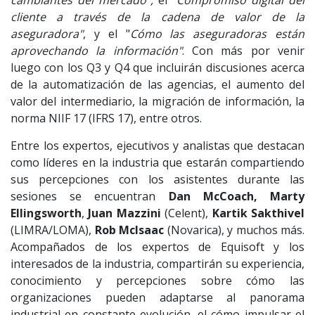
cambiantes del mercado",
el
"Compromiso digital del
cliente a través de la cadena de valor de la
aseguradora"
, y el "
Cómo las aseguradoras están
aprovechando la información"
. Con más por venir
luego con los Q3 y Q4 que incluirán discusiones acerca
de la automatización de las agencias, el aumento del
valor del intermediario, la migración de información, la
norma NIIF 17 (IFRS 17), entre otros.
Entre los expertos, ejecutivos y analistas que destacan
como líderes en la industria que estarán compartiendo
sus percepciones con los asistentes durante las
sesiones se encuentran
Dan McCoach, Marty
Ellingsworth
,
Juan Mazzini
(Celent),
Kartik Sakthivel
(LIMRA/LOMA),
Rob McIsaac
(Novarica), y muchos más.
Acompañados de los expertos de Equisoft y los
interesados de la industria, compartirán su experiencia,
conocimiento y percepciones sobre cómo las
organizaciones pueden adaptarse al panorama
industrial en constante evolución, el cómo impulsar el