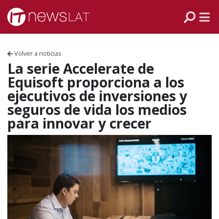
Skip to content
PANAMÁ
COLOMBIA
Volver a noticias
VENEZUELA
La serie Accelerate de
Equisoft proporciona a los
ECUADOR
ejecutivos de inversiones y
seguros de vida los medios
PERÚ
para innovar y crecer
CHILE
ARGENTINA
MÉXICO