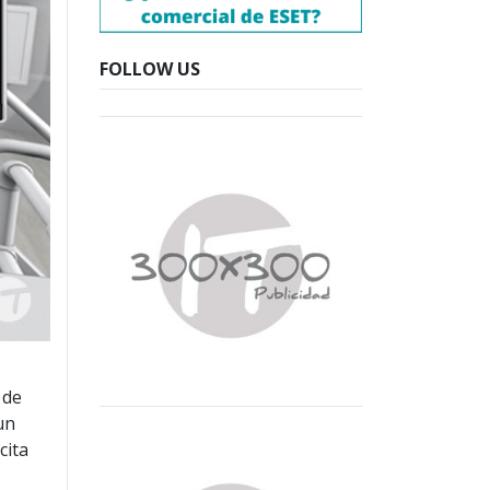
FOLLOW US
 de
un
cita