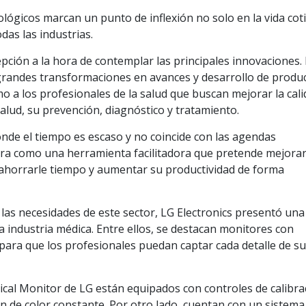
lógicos marcan un punto de inflexión no solo en la vida cot
das las industrias.
epción a la hora de contemplar las principales innovaciones.
 grandes transformaciones en avances y desarrollo de produ
o a los profesionales de la salud que buscan mejorar la cal
salud, su prevención, diagnóstico y tratamiento.
onde el tiempo es escaso y no coincide con las agendas
tra como una herramienta facilitadora que pretende mejorar
 ahorrarle tiempo y aumentar su productividad de forma
 las necesidades de este sector, LG Electronics presentó una
a industria médica. Entre ellos, se destacan monitores con
para que los profesionales puedan captar cada detalle de s
rgical Monitor de LG están equipados con controles de calibra
n de color constante. Por otro lado, cuentan con un sistema