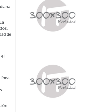
idiana
 La
ctos,
idad de
 el
 línea
us
ción