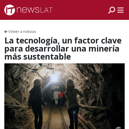
Skip to content
PANAMÁ
COLOMBIA
Volver a noticias
VENEZUELA
La tecnología, un factor clave
para desarrollar una minería
ECUADOR
más sustentable
PERÚ
CHILE
ARGENTINA
MÉXICO