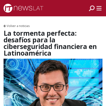
Skip to content
PANAMÁ
COLOMBIA
Volver a noticias
VENEZUELA
La tormenta perfecta:
desafíos para la
ECUADOR
ciberseguridad financiera en
Latinoamérica
PERÚ
CHILE
ARGENTINA
MÉXICO