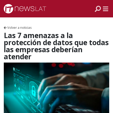
Skip to content
PANAMÁ
COLOMBIA
Volver a noticias
VENEZUELA
Las 7 amenazas a la
protección de datos que todas
ECUADOR
las empresas deberían
atender
PERÚ
CHILE
ARGENTINA
MÉXICO