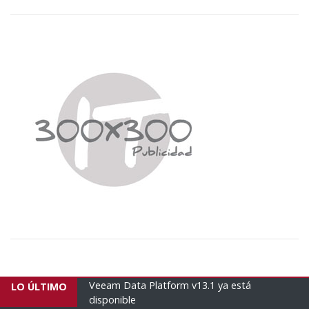
3.1 ya está
Empresas brasileñas envían un nuevo avión
LO ÚLTIMO
humanitario con 16 tonela...