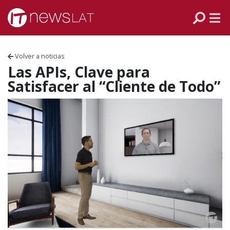
Skip to content
PANAMÁ
COLOMBIA
Volver a noticias
VENEZUELA
Las APIs, Clave para
Satisfacer al “Cliente de Todo”
ECUADOR
PERÚ
CHILE
ARGENTINA
MÉXICO