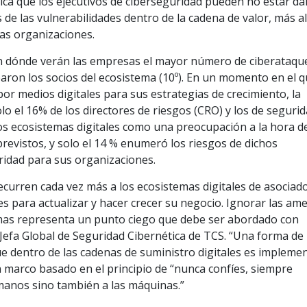
ica que los ejecutivos de ciberseguridad pueden no estar d
 de las vulnerabilidades dentro de la cadena de valor, más al
ias organizaciones.
ran dónde verán las empresas el mayor número de ciberataqu
paron los socios del ecosistema (10º). En un momento en el q
r medios digitales para sus estrategias de crecimiento, la
 el 16% de los directores de riesgos (CRO) y los de seguri
 los ecosistemas digitales como una preocupación a la hora d
previstos, y solo el 14 % enumeró los riesgos de dichos
ridad para sus organizaciones.
curren cada vez más a los ecosistemas digitales de asociado
s para actualizar y hacer crecer su negocio. Ignorar las am
emas representa un punto ciego que debe ser abordado con
 Jefa Global de Seguridad Cibernética de TCS. “Una forma de
ue dentro de las cadenas de suministro digitales es impleme
un marco basado en el principio de “nunca confíes, siempre
humanos sino también a las máquinas.”