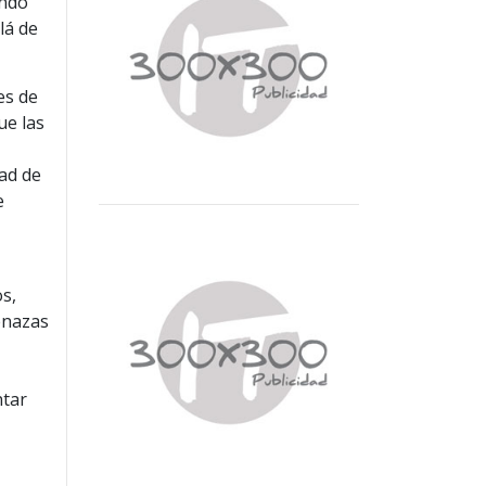
ando
lá de
es de
ue las
dad de
e
s,
enazas
ntar