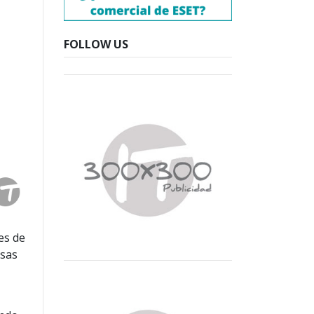
FOLLOW US
es de
esas