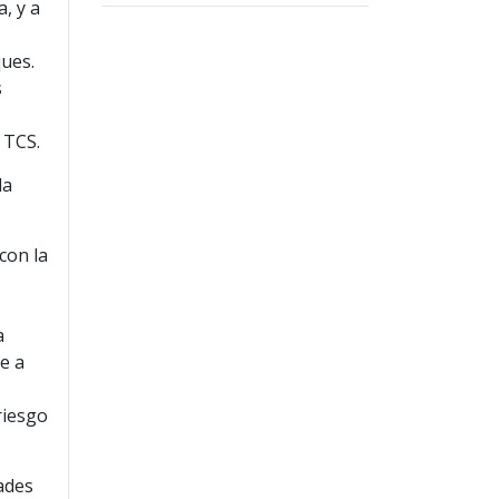
, y a
ques.
s
,
 TCS.
la
con la
a
le a
riesgo
ades