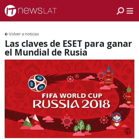
Skip to content
PANAMÁ
COLOMBIA
Volver a noticias
VENEZUELA
Las claves de ESET para ganar
el Mundial de Rusia
ECUADOR
PERÚ
CHILE
ARGENTINA
MÉXICO