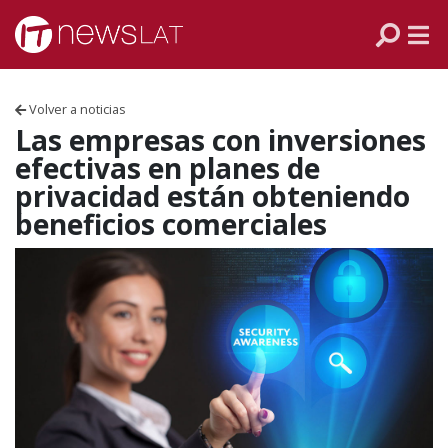
Skip to content
PANAMÁ
COLOMBIA
Volver a noticias
VENEZUELA
Las empresas con inversiones
efectivas en planes de
ECUADOR
privacidad están obteniendo
beneficios comerciales
PERÚ
CHILE
ARGENTINA
MÉXICO