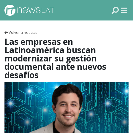
Skip to content
PANAMÁ
COLOMBIA
Volver a noticias
VENEZUELA
Las empresas en
Latinoamérica buscan
ECUADOR
modernizar su gestión
documental ante nuevos
PERÚ
desafíos
CHILE
ARGENTINA
MÉXICO