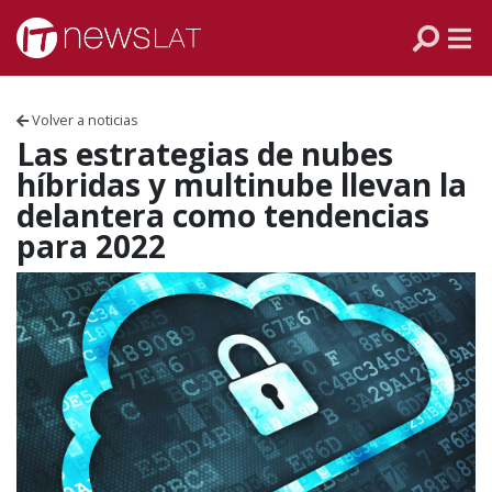
Skip to content
PANAMÁ
COLOMBIA
Volver a noticias
VENEZUELA
Las estrategias de nubes
híbridas y multinube llevan la
ECUADOR
delantera como tendencias
para 2022
PERÚ
CHILE
ARGENTINA
MÉXICO